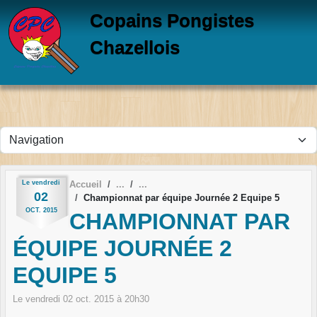
Panneau de gestion des cookies
Copains Pongistes
Chazellois
Le
vendredi
Accueil
02
Championnat par équipe Journée 2 Equipe 5
OCT.
2015
CHAMPIONNAT PAR
ÉQUIPE JOURNÉE 2
EQUIPE 5
Le
vendredi
02
oct.
2015
à 20h30