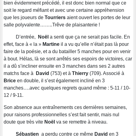
bien évidemment précédé, il est donc bien normal que ce
soit le regard méfiant et avec une certaine appréhension
que les joueurs de
Tourriers
aient ouvert les portes de leur
salle polyvalente……..Trêve de plaisanterie !
D’entrée,
Noël
a senti que ça ne serait pas facile. En
effet, face à « la »
Martine
il a vu qu’elle n’était pas là pour
faire de la poésie, et a du batailler 5 manches pour en venir
à bout. Hélas, là se sont arrêtés ses espoirs de victoires, car
il a dû s’incliner ensuite en 3 manches dans ses 2 autres
matchs face à
David
(753) et à
Thierry
(709). Associé à
Brice
en double, il s’est également incliné en 3
manches….avec quelques regrets quand même : 5-11 / 10-
12 / 9-11.
Son absence aux entraînements ces dernières semaines,
pour raisons professionnelles s’est fait sentir, mais nul
doute que très vite
Noël
va se remettre à niveau.
Sébastien
a perdu contre ce même
David
en 3