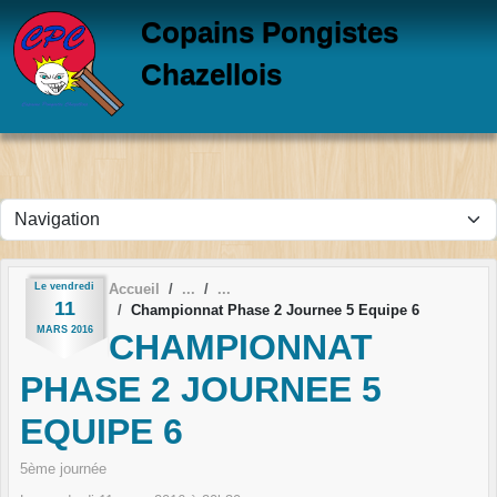
Panneau de gestion des cookies
Copains Pongistes
Chazellois
Le
vendredi
Accueil
11
Championnat Phase 2 Journee 5 Equipe 6
MARS
2016
CHAMPIONNAT
PHASE 2 JOURNEE 5
EQUIPE 6
5ème journée