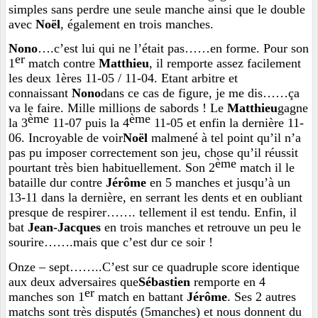
simples sans perdre une seule manche ainsi que le double
avec
Noël
, également en trois manches.
Nono
….c’est lui qui ne l’était pas……en forme. Pour son
er
1
match contre
Matthieu
, il remporte assez facilement
les deux 1ères 11-05 / 11-04. Etant arbitre et
connaissant
Nono
dans ce cas de figure, je me dis……ça
va le faire. Mille millions de sabords ! Le
Matthieu
gagne
ème
ème
la 3
11-07 puis la 4
11-05 et enfin la dernière 11-
06. Incroyable de voir
Noël
malmené à tel point qu’il n’a
pas pu imposer correctement son jeu, chose qu’il réussit
ème
pourtant très bien habituellement. Son 2
match il le
bataille dur contre
Jérôme
en 5 manches et jusqu’à un
13-11 dans la dernière, en serrant les dents et en oubliant
presque de respirer……. tellement il est tendu. Enfin, il
bat
Jean-Jacques
en trois manches et retrouve un peu le
sourire…….mais que c’est dur ce soir !
Onze – sept……..C’est sur ce quadruple score identique
aux deux adversaires que
Sébastien
remporte en 4
er
manches son 1
match en battant
Jérôme
. Ses 2 autres
matchs sont très disputés (5manches) et nous donnent du