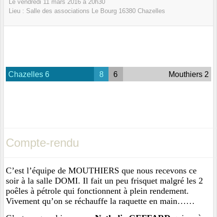
Le
vendredi
11
mars
2016
à 20h30
Lieu :
Salle des associations Le Bourg
16380
Chazelles
Chazelles 6
8
6
Mouthiers 2
Compte-rendu
C’est l’équipe de MOUTHIERS que nous recevons ce
soir à la salle DOMI. Il fait un peu frisquet malgré les 2
poêles à pétrole qui fonctionnent à plein rendement.
Vivement qu’on se réchauffe la raquette en main……