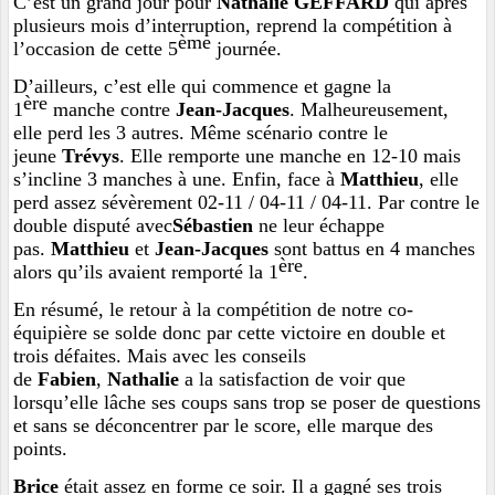
C’est un grand jour pour
Nathalie GEFFARD
qui après
plusieurs mois d’interruption, reprend la compétition à
ème
l’occasion de cette 5
journée.
D’ailleurs, c’est elle qui commence et gagne la
ère
1
manche contre
Jean-Jacques
. Malheureusement,
elle perd les 3 autres. Même scénario contre le
jeune
Trévys
. Elle remporte une manche en 12-10 mais
s’incline 3 manches à une. Enfin, face à
Matthieu
, elle
perd assez sévèrement 02-11 / 04-11 / 04-11. Par contre le
double disputé avec
Sébastien
ne leur échappe
pas.
Matthieu
et
Jean-Jacques
sont battus en 4 manches
ère
alors qu’ils avaient remporté la 1
.
En résumé, le retour à la compétition de notre co-
équipière se solde donc par cette victoire en double et
trois défaites. Mais avec les conseils
de
Fabien
,
Nathalie
a la satisfaction de voir que
lorsqu’elle lâche ses coups sans trop se poser de questions
et sans se déconcentrer par le score, elle marque des
points.
Brice
était assez en forme ce soir. Il a gagné ses trois