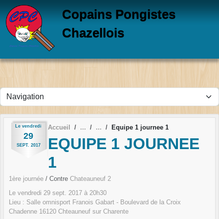
Panneau de gestion des cookies
Copains Pongistes
Chazellois
Le
vendredi
Accueil
Equipe 1 journee 1
29
EQUIPE 1 JOURNEE
SEPT.
2017
1
1ère journée
/ Contre
Chateauneuf 2
Le
vendredi
29
sept.
2017
à 20h30
Lieu :
Salle omnisport Franois Gabart - Boulevard de la Croix
Chadenne
16120
Chteauneuf sur Charente