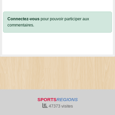
Connectez-vous
pour pouvoir participer aux
commentaires.
SPORTS
REGIONS
47373
visites