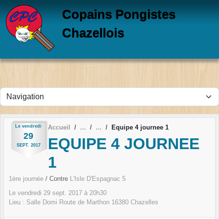
Panneau de gestion des cookies
Copains Pongistes
Chazellois
Le
vendredi
Accueil
Equipe 4 journee 1
29
EQUIPE 4 JOURNEE
SEPT.
2017
1
1ère journée
/ Contre
L'Isle D'Espagnac 5
Le
vendredi
29
sept.
2017
à 20h30
Lieu :
Salle Domi Route de Marthon
16380
Chazelles