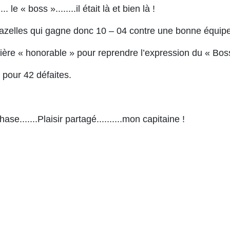
e « boss »........il était là et bien là !
 Chazelles qui gagne donc 10 – 04 contre une bonne équipe
re « honorable » pour reprendre l’expression du « Boss
pour 42 défaites.
se.......Plaisir partagé..........mon capitaine !