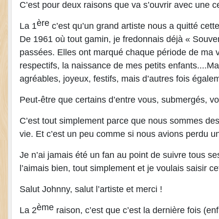
C’est pour deux raisons que va s’ouvrir avec une c
ère
La 1
c’est qu’un grand artiste nous a quitté cet
De 1961 où tout gamin, je fredonnais déjà « Souve
passées. Elles ont marqué chaque période de ma v
respectifs, la naissance de mes petits enfants....M
agréables, joyeux, festifs, mais d’autres fois égal
Peut-être que certains d’entre vous, submergés, 
C’est tout simplement parce que nous sommes des mi
vie. Et c’est un peu comme si nous avions perdu u
Je n’ai jamais été un fan au point de suivre tous
l’aimais bien, tout simplement et je voulais saisir
Salut Johnny, salut l’artiste et merci !
ème
La 2
raison, c’est que c’est la dernière fois (e