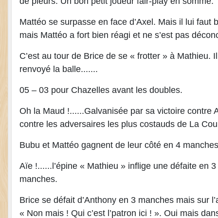
de pleurs. Un bon petit joueur fair-play en somme.
Mattéo se surpasse en face d’Axel. Mais il lui faut
mais Mattéo a fort bien réagi et ne s’est pas décon
C’est au tour de Brice de se « frotter » à Mathieu
renvoyé la balle.......
05 – 03 pour Chazelles avant les doubles.
Oh la Maud !......Galvanisée par sa victoire contre
contre les adversaires les plus costauds de La Cou
Bubu et Mattéo gagnent de leur côté en 4 manches,
Aïe !......l’épine « Mathieu » inflige une défaite e
manches.
Brice se défait d’Anthony en 3 manches mais sur l’au
« Non mais ! Qui c’est l’patron ici ! ». Oui mais dan