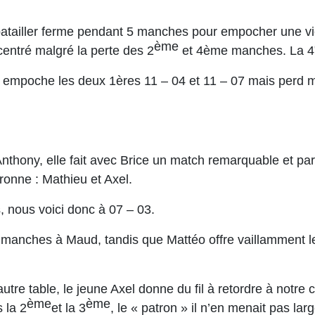
 batailler ferme pendant 5 manches pour empocher une vict
ème
centré malgré la perte des 2
et 4ème manches. La 4
. Il empoche les deux 1ères 11 – 04 et 11 – 07 mais perd
 Anthony, elle fait avec Brice un match remarquable et pa
ronne : Mathieu et Axel.
 nous voici donc à 07 – 03.
n 3 manches à Maud, tandis que Mattéo offre vaillamment le
tre table, le jeune Axel donne du fil à retordre à notre c
ème
ème
s la 2
et la 3
, le « patron » il n’en menait pas 