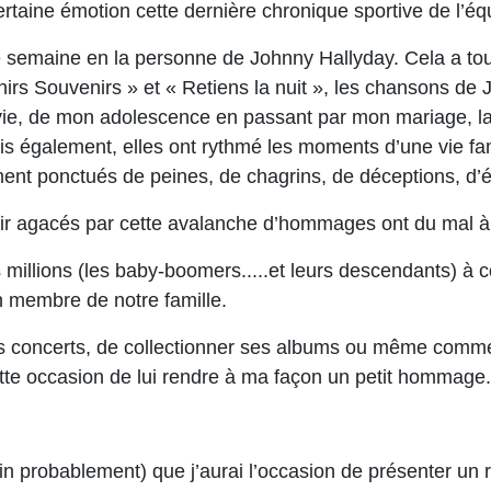
ertaine émotion cette dernière chronique sportive de l’é
te semaine en la personne de Johnny Hallyday. Cela a tou
nirs Souvenirs » et « Retiens la nuit », les chansons 
ie, de mon adolescence en passant par mon mariage, la
ais également, elles ont rythmé les moments d’une vie fami
ement ponctués de peines, de chagrins, de déceptions, d’
voir agacés par cette avalanche d’hommages ont du mal 
llions (les baby-boomers.....et leurs descendants) à co
n membre de notre famille.
 ses concerts, de collectionner ses albums ou même comm
 cette occasion de lui rendre à ma façon un petit hommage.
nfin probablement) que j’aurai l’occasion de présenter un