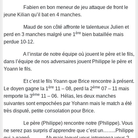
Fabien en bon meneur de jeu attaque de front le
jeune Kilian qu’il bat en 4 manches.
Maud de son côté affronte le talentueux Julien et
ère
perd en 3 manches malgré une 1
bien bataillée mais
perdue 10-12.
A l’instar de notre équipe où jouent le père et le fils,
dans l’équipe de nos adversaires jouent Philippe le père et
Yoann le fils.
Et c’est le fils Yoann que Brice rencontre à présent.
ère
ème
Le doyen gagne la 1
11 – 08, perd la 2
07 – 11 mais
ème
remporte la 3
11 – 06. Hélas, les deux manches
suivantes sont empochées par Yohann mais le match a été
très disputé, petite consolation pour Brice.
Le père (Philippe) rencontre notre (Philippe). Vous
ne serez pas surpris d’apprendre que c’est un……..Philippe
qui a gagné……….Ah mais lequel vous interrogez-vous ?