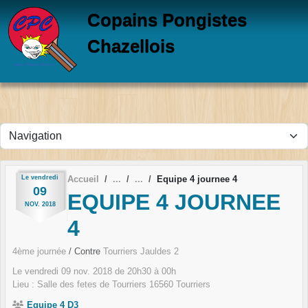
Panneau de gestion des cookies
Copains Pongistes
Chazellois
Le
vendredi
Accueil
Equipe 4 journee 4
09
EQUIPE 4 JOURNEE
NOV.
2018
4
4ème journée
/ Contre
Tourriers Jauldes 2
Le
vendredi
09
nov.
2018
de 20h30 à 00h
Lieu :
Salle des fetes de Tourriers
16560
Tourriers
Equipe 4 D3