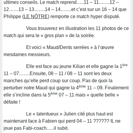
ultimes conseils. Le match reprend…..11 – 11.……12 –
12……13 – 13…….14 – 14…….et c’est sur un 16 – 14 que
Philippe (
LE NÔTRE
) remporte ce match hyper disputé.
Vous trouverez en illustration les 11 photos de ce
match qui sera le « gros plan » de la soirée.
Et voici « Maud/Dents serrées » à l’œuvre
mesdames messieurs.
ère
Elle est face au jeune Kilian et elle gagne la 1
11 – 07…….Ensuite, 08 – 11 / 08 – 11 sont les deux
manches qu’elle perd coup sur coup. Pas de quoi la
ème
perturber notre Maud qui gagne la 4
11 – 09. Finalement
ème
elle s’incline dans la 5
07 – 11 mais « quelle belle »
défaite !
Le « talentueux » Julien cité plus haut est
maintenant face à Fabien qui perd 04 – 11 ?????? IL ne
joue pas Fabi-coach…..il subit.