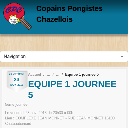
Panneau de gestion des cookies
Copains Pongistes
Chazellois
Le
vendredi
Accueil
Equipe 1 journee 5
23
EQUIPE 1 JOURNEE
NOV.
2018
5
5ème journée
Le
vendredi
23
nov.
2018
de 20h30 à 00h
Lieu :
COMPLEXE JEAN MONNET - RUE JEAN MONNET
16100
Chateaubernard