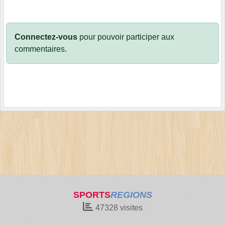
Connectez-vous
pour pouvoir participer aux
commentaires.
SPORTS
REGIONS
47328
visites