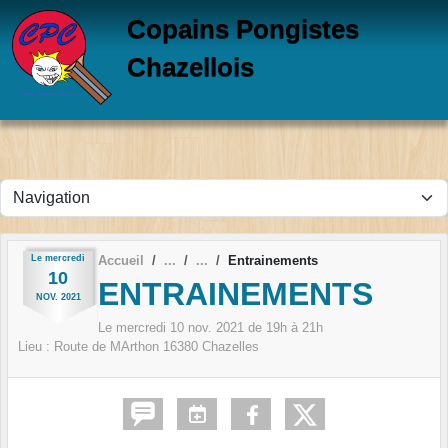
Panneau de gestion des cookies
Copains Pongistes
Chazellois
Le
mercredi
Accueil
Entrainements
10
ENTRAINEMENTS
NOV.
2021
Le
mercredi
10
nov.
2021
de 19h à 21h
Lieu :
Route de MArthon
16380
Chazelles