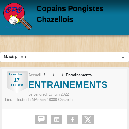
Panneau de gestion des cookies
Copains Pongistes
Chazellois
Le
vendredi
Accueil
Entrainements
17
ENTRAINEMENTS
JUIN
2022
Le
vendredi
17
juin
2022
Lieu :
Route de MArthon
16380
Chazelles