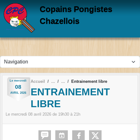
Panneau de gestion des cookies
Copains Pongistes
Chazellois
Le
mercredi
Accueil
Entrainement libre
08
ENTRAINEMENT
AVRIL
2026
LIBRE
Le
mercredi
08
avril
2026
de 19h30 à 21h