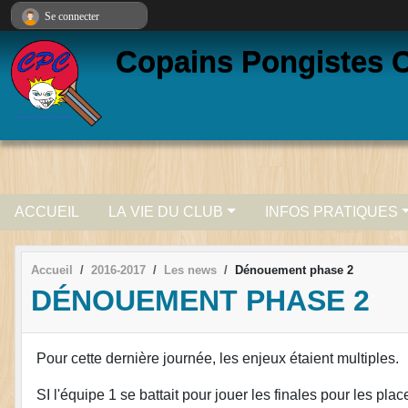
Panneau de gestion des cookies
Se connecter
Copains Pongistes C
ACCUEIL
LA VIE DU CLUB
INFOS PRATIQUES
Accueil
2016-2017
Les news
Dénouement phase 2
DÉNOUEMENT PHASE 2
Pour cette dernière journée, les enjeux étaient multiples.
SI l'équipe 1 se battait pour jouer les finales pour les plac